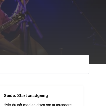
Guide: Start ansøgning
Hvis du går med en drøm om at arrangere