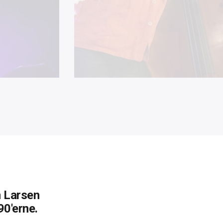
m Larsen
90'erne.