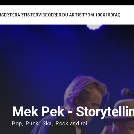
NCERTER
ARTISTER
VIDEOER
ER DU ARTIST?
OM 100X100
FAQ
Mek Pek - Storytelli
Pop
Punk
Ska
Rock and roll