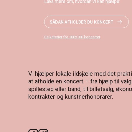
Læs mere om, hvordan vi kan hjælpe:
SÅDAN AFHOLDER DU KONCERT
Se kriterier for 100x100 koncerter
Vi hjælper lokale ildsjæle med det prakti
at afholde en koncert – fra hjælp til valg
spillested eller band, til billetsalg, økon
kontrakter og kunstnerhonorarer.